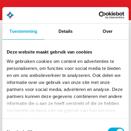
Toestemming
Details
Over
Deze website maakt gebruik van cookies
Westlandseweg 190
We gebruiken cookies om content en advertenties te
3131 HX Vlaardingen
personaliseren, om functies voor social media te bieden
info@hoogendoorn.com
en om ons websiteverkeer te analyseren. Ook delen we
+31 (0)10 - 460 80 80
informatie over uw gebruik van onze site met onze
partners voor social media, adverteren en analyse. Deze
partners kunnen deze gegevens combineren met andere
informatie die u aan ze heeft verstrekt of die ze hebben
verzameld op basis van uw gebruik van hun services.
Onze oplossingen
Toestemmingsselectie