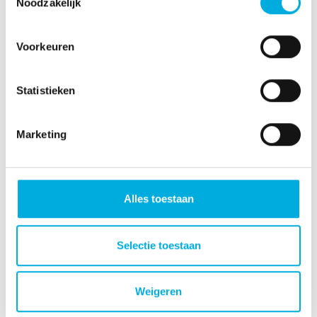
Noodzakelijk
IIVO
Intelligent Algorithms
Voorkeuren
Sensoren
Statistieken
Work-IT
Marketing
Onze expertise
Alles toestaan
Hoogendoorn Online
Duurzaamheid
Selectie toestaan
Plant Empowerment
Onze partners
Weigeren