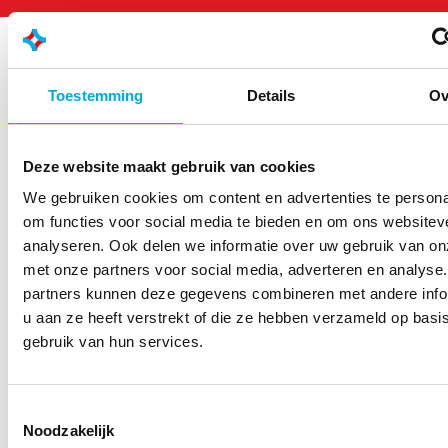
Toestemming
Details
Ov
Westlandseweg 190
3131 HX Vlaardingen
Deze website maakt gebruik van cookies
info@hoogendoorn.com
We gebruiken cookies om content en advertenties te persona
+31 (0)10 - 460 80 80
om functies voor social media te bieden en om ons websitev
analyseren. Ook delen we informatie over uw gebruik van on
met onze partners voor social media, adverteren en analyse
partners kunnen deze gegevens combineren met andere info
u aan ze heeft verstrekt of die ze hebben verzameld op basi
gebruik van hun services.
Onze oplossingen
IIVO
Toestemmingsselectie
Noodzakelijk