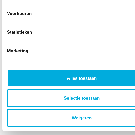
Intelligent Algorithms
Sensoren
Voorkeuren
Work-IT
Statistieken
Marketing
Onze expertise
Hoogendoorn Online
Alles toestaan
Duurzaamheid
Plant Empowerment
Selectie toestaan
Onze partners
Weigeren