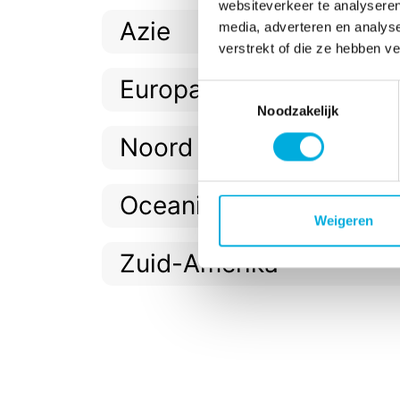
websiteverkeer te analyseren
Azie
media, adverteren en analys
verstrekt of die ze hebben v
Europa
Toestemmingsselectie
Noodzakelijk
Noord Amerika
Oceanië
Weigeren
Zuid-Amerika