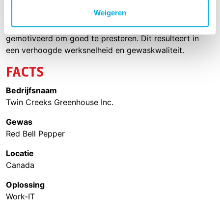
uitgebreide mogelijkheden van Work-IT zijn een grote
Weigeren
hulp voor zowel Mike als zijn werknemers. De
kasmedewerkers zijn meer tevreden met hun werk en
gemotiveerd om goed te presteren. Dit resulteert in
een verhoogde werksnelheid en gewaskwaliteit.
FACTS
Bedrijfsnaam
Twin Creeks Greenhouse Inc.
Gewas
Red Bell Pepper
Locatie
Canada
Oplossing
Work-IT