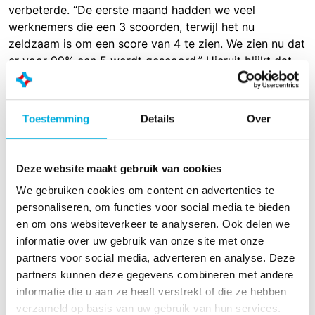
verbeterde. “De eerste maand hadden we veel
werknemers die een 3 scoorden, terwijl het nu
zeldzaam is om een score van 4 te zien. We zien nu dat
er voor 99% een 5 wordt gescoord.” Hieruit blijkt dat
Check-IT helpt om de motivatie van werknemers te
verhogen.
Toestemming
Details
Over
Naast een verbeterde kwantiteit en kwaliteit van het
geoogste gewas en een verhoogde motivatie van de
werknemers, helpt Check-IT ook om de tevredenheid
Deze website maakt gebruik van cookies
van de werknemers te verbeteren. “Voorheen
beoordeelde we medewerkers alleen op hun snelheid.
We gebruiken cookies om content en advertenties te
Nu we ook de kwaliteit van de oogst beoordelen,
personaliseren, om functies voor social media te bieden
voelen de arbeiders die altijd wat trager waren maar
en om ons websiteverkeer te analyseren. Ook delen we
topkwaliteit oogstten, zich ook gewaardeerd. Een
informatie over uw gebruik van onze site met onze
ander punt is dat we erachter kwamen dat sommige
partners voor social media, adverteren en analyse. Deze
van onze werknemers uitstekende plukkers waren,
partners kunnen deze gegevens combineren met andere
maar niet zo goed waren in snoeien en omgekeerd.
informatie die u aan ze heeft verstrekt of die ze hebben
Dankzij Check-IT kunnen we die dingen zien, zodat we
verzameld op basis van uw gebruik van hun services.