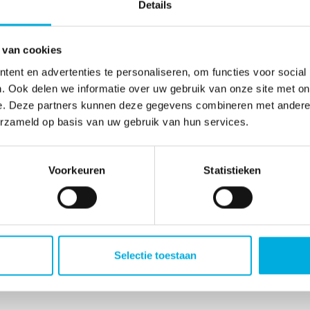
Details
clusief beschikbaar voor klanten en partners via het
rn Online.
 van cookies
aar toewijding aan kennisdeling en ondersteuning
ent en advertenties te personaliseren, om functies voor social
. Elke video, met een duur van circa 6 tot 8
. Ook delen we informatie over uw gebruik van onze site met on
elijke specialist uit het Intelligent Algorithms
e. Deze partners kunnen deze gegevens combineren met andere i
goritmes aan bod:
erzameld op basis van uw gebruik van hun services.
Voorkeuren
Statistieken
hoe deze algoritmes werken binnen het IIVO-
en vanuit het dashboard. De reeks is ontwikkeld
Selectie toestaan
teunen bij het begrijpen en toepassen van deze
die eenvoudig en praktisch is, met concreet