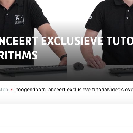
CEERT EXCLUSIEVE TUTO
ORITHMS
cten
hoogendoorn lanceert exclusieve tutorialvideo’s over
t een nieuwe reeks tutorialvideo’s waarin de
ent Algorithms op een heldere en toegankelijke