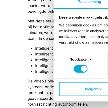
Toestemming
manier worden uitgelegd. De video’s zijn ex
beveiligde online klantenportaal Hoogendoo
Deze website maakt gebruik
Met deze serie onderstreept Hoogendoorn h
We gebruiken cookies om cont
bij het optimaal inzetten van autonoom telen
websiteverkeer te analyseren
minuten, wordt gepresenteerd door een inhoud
media, adverteren en analys
team. In de serie komen de volgende vijf al
verstrekt of die ze hebben v
Intelligent Ventilation
Toestemmingsselectie
Intelligent Temperature
Noodzakelijk
Intelligent Screening
Intelligent Lighting
Intelligent Irrigation
De video’s bieden verdiepende uitleg over 
systeem, ondersteund met praktijkvoorbeeld
Weigeren
om klanten, partners en collega’s te onders
geavanceerde technologieën op een manier 
houvast richting autonoom telen.