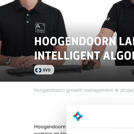
HOOGENDOORN LAN
INTELLIGENT ALG
IIVO
hoogendoorn growth management
proje
Hoogendoorn Growth Management presenteer
werking en toepassing van haar vijf Intellig