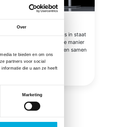
Teamviewer
Over
Met Teamviewer stelt u ons in staat
uw computer op een veilige manier
over te nemen en uw vragen samen
 media te bieden en om ons
op te lossen.
ze partners voor social
nformatie die u aan ze heeft
Download
Marketing