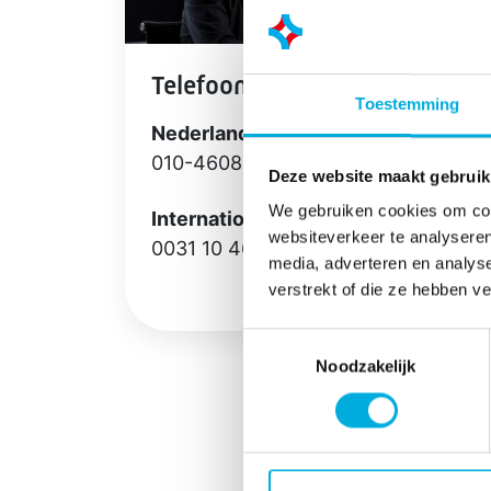
Telefoonnummer
Toestemming
Nederland
010-4608050
Deze website maakt gebruik
We gebruiken cookies om cont
International
websiteverkeer te analyseren
0031 10 4608030
media, adverteren en analys
verstrekt of die ze hebben v
Toestemmingsselectie
Noodzakelijk