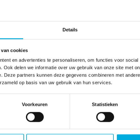
Ticket & Chat
Details
Dien een ticket in of chat met ons
tussen 08:00 en 16:00 uur (GMT+2).
 van cookies
ent en advertenties te personaliseren, om functies voor social
. Ook delen we informatie over uw gebruik van onze site met on
e. Deze partners kunnen deze gegevens combineren met andere i
Online helpdesk
erzameld op basis van uw gebruik van hun services.
Voorkeuren
Statistieken