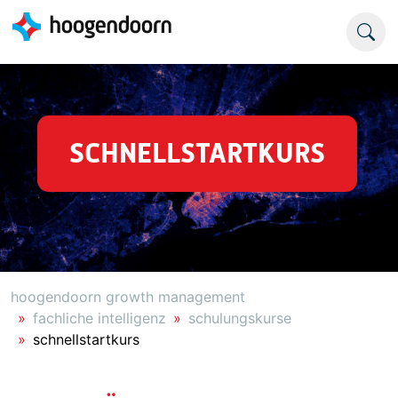
SCHNELLSTARTKURS
hoogendoorn growth management
fachliche intelligenz
schulungskurse
schnellstartkurs