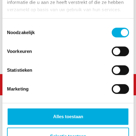
informatie die u aan ze heeft verstrekt of die ze hebben
Zertifikat. Auf Wunsch kann der Kurs auch im
verzameld op basis van uw gebruik van hun services.
Unternehmen durchgeführt werden.
Toestemmingsselectie
Noodzakelijk
Voorkeuren
Demo
Contact
Statistieken
Marketing
Alles toestaan
Westlandseweg 190