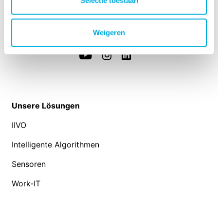
Selectie toestaan
3131 HX Vlaardingen
info@hoogendoorn.com
+31 (0)10 - 460 80 80
Weigeren
Unsere Lösungen
IIVO
Intelligente Algorithmen
Sensoren
Work-IT