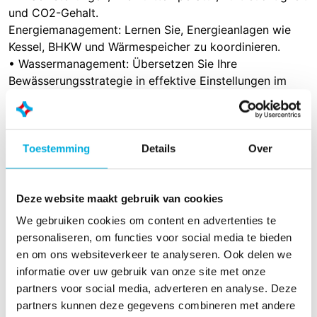
und CO2-Gehalt.
Energiemanagement: Lernen Sie, Energieanlagen wie
Kessel, BHKW und Wärmespeicher zu koordinieren.
• Wassermanagement: Übersetzen Sie Ihre
Bewässerungsstrategie in effektive Einstellungen im
Prozesscomputer.
Warum ein Online-Kurs?
• Keine Reisezeit
Toestemming
Details
Over
• Flexible Zeitplanung
• Bequemlichkeit (vom eigenen Arbeitsplatz aus)
• Kann individuell, aber auch in Gruppen absolviert
Deze website maakt gebruik van cookies
werden
We gebruiken cookies om content en advertenties te
personaliseren, om functies voor social media te bieden
Was kostet der Kurs?
en om ons websiteverkeer te analyseren. Ook delen we
Der Kurs besteht aus 3 Online-Sitzungen zu je 45
informatie over uw gebruik van onze site met onze
Minuten. Die Kosten betragen insgesamt 675 € pro
partners voor social media, adverteren en analyse. Deze
Person. Der Kurs wird online durchgeführt. Die
partners kunnen deze gegevens combineren met andere
Teilnehmer erhalten nach Abschluss des Kurses ein