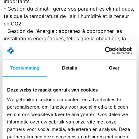
importants.
- Gestion du climat : gérez vos paramètres climatiques,
tels que la température de l'air, l'humidité et la teneur
en CO2.
- Gestion de l'énergie : apprenez à coordonner les
installations énergétiques, telles que la chaudière, la
cogénération et le tampon thermique.
- Gestion de l'eau : traduisez votre stratégie d'arrosage
en paramètres efficaces dans l'ordinateur de
Toestemming
Details
Over
traitement.
Pourquoi un cours en ligne ?
- Pas de temps de déplacement
Deze website maakt gebruik van cookies
- Horaires flexibles
We gebruiken cookies om content en advertenties te
- Commodité (depuis votre propre lieu de travail)
personaliseren, om functies voor social media te bieden
- Peut être suivi individuellement ou en groupe
en om ons websiteverkeer te analyseren. Ook delen we
informatie over uw gebruik van onze site met onze
Quel est le coût du cours ?
partners voor social media, adverteren en analyse. Deze
Le cours se compose de 3 sessions en ligne, d'une
partners kunnen deze gegevens combineren met andere
durée de 45 minutes chacune. Le coût total est de 675