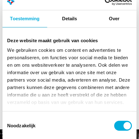
Feedback in
In vielen Sprache
Echtzeit
verfügbar
Toestemming
Details
Over
Verbesserung der
in mehreren
Mitarbeiterproduktivität
Sprachen
durch direktes
verfügbar: unter
Deze website maakt gebruik van cookies
Feedback
anderem in
We gebruiken cookies om content en advertenties te
Englisch,
personaliseren, om functies voor social media te bieden
Niederländisch,
en om ons websiteverkeer te analyseren. Ook delen we
Französisch,
informatie over uw gebruik van onze site met onze
Spanisch, Deutsch,
partners voor social media, adverteren en analyse. Deze
Chinesisch und
partners kunnen deze gegevens combineren met andere
Arabisch
informatie die u aan ze heeft verstrekt of die ze hebben
verzameld op basis van uw gebruik van hun services.
Toestemmingsselectie
Noodzakelijk