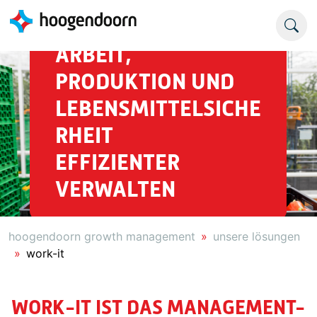
ARBEIT,
PRODUKTION UND
LEBENSMITTELSICHE
RHEIT
EFFIZIENTER
VERWALTEN
hoogendoorn growth management
unsere lösungen
work-it
WORK-IT IST DAS MANAGEMENT-