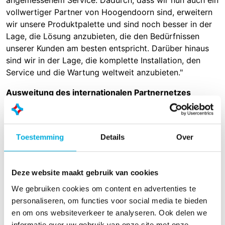
angemessenem Service. Dadurch, dass wir nun auch ein
vollwertiger Partner von Hoogendoorn sind, erweitern
wir unsere Produktpalette und sind noch besser in der
Lage, die Lösung anzubieten, die den Bedürfnissen
unserer Kunden am besten entspricht. Darüber hinaus
sind wir in der Lage, die komplette Installation, den
Service und die Wartung weltweit anzubieten."
Ausweitung des internationalen Partnernetzes
Für Hoogendoorn Growth Management bedeutet diese
Zusammenarbeit eine Erweiterung ihres internationalen
Partnernetzes um einen zuverlässigen und
Toestemming
Details
Over
angesehenen Partner im überdachten Gartenbau. "Wir
freuen uns über diesen nächsten Schritt in der
Zusammenarbeit. Damit ergänzen wir unser Netzwerk
Deze website maakt gebruik van cookies
um einen professionellen und spezialisierten Partner,
We gebruiken cookies om content en advertenties te
der uns international neue Türen öffnen kann. Durch die
personaliseren, om functies voor social media te bieden
enge Zusammenarbeit mit der Royal Brinkman-
en om ons websiteverkeer te analyseren. Ook delen we
Niederlassung in Australien verschafft diese
informatie over uw gebruik van onze site met onze