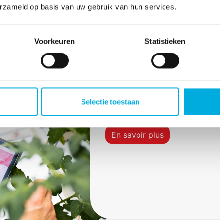
erzameld op basis van uw gebruik van hun services.
Voorkeuren
Statistieken
Formation person
La formation personnalisée en 
Selectie toestaan
tous les paramètres et toutes l
En savoir plus