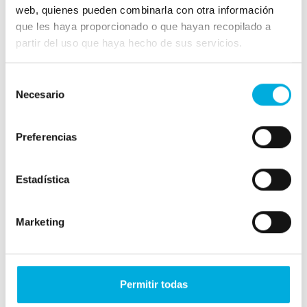
web, quienes pueden combinarla con otra información
que les haya proporcionado o que hayan recopilado a
Westlandseweg 190
partir del uso que haya hecho de sus servicios.
3131 HX Vlaardingen
info@hoogendoorn.com
Selección
+31 (0)10 - 460 80 80
Necesario
de
consentimiento
Preferencias
Estadística
Nuestras soluciones
IIVO
Marketing
Algoritmos Inteligentes
Sensores
Permitir todas
Work-IT